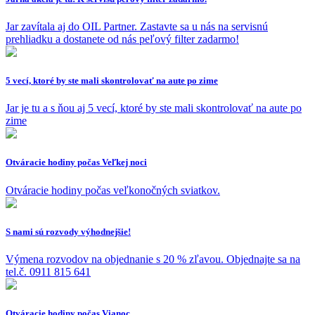
Jar zavítala aj do OIL Partner. Zastavte sa u nás na servisnú
prehliadku a dostanete od nás peľový filter zadarmo!
5 vecí, ktoré by ste mali skontrolovať na aute po zime
Jar je tu a s ňou aj 5 vecí, ktoré by ste mali skontrolovať na aute po
zime
Otváracie hodiny počas Veľkej noci
Otváracie hodiny počas veľkonočných sviatkov.
S nami sú rozvody výhodnejšie!
Výmena rozvodov na objednanie s 20 % zľavou. Objednajte sa na
tel.č. 0911 815 641
Otváracie hodiny počas Vianoc