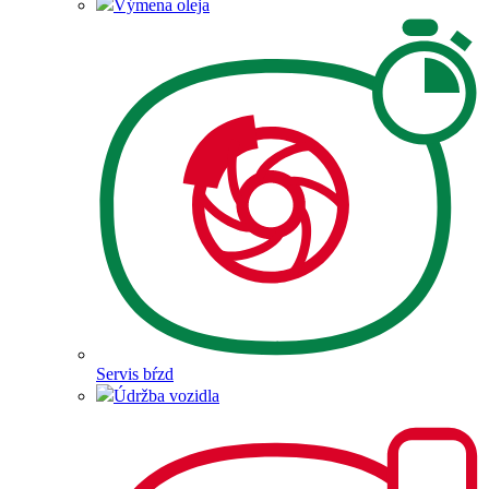
Výmena oleja
Servis bŕzd
Údržba vozidla