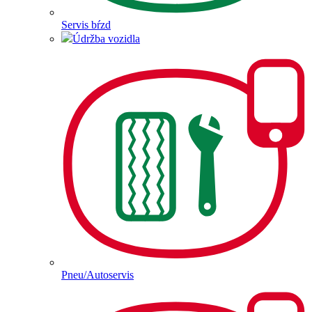
Servis bŕzd
Údržba vozidla
Pneu/Autoservis