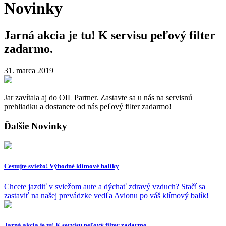
Novinky
Jarná akcia je tu! K servisu peľový filter
zadarmo.
31. marca 2019
Jar zavítala aj do OIL Partner. Zastavte sa u nás na servisnú
prehliadku a dostanete od nás peľový filter zadarmo!
Ďalšie Novinky
Cestujte sviežo! Výhodné klímové balíky
Chcete jazdiť v sviežom aute a dýchať zdravý vzduch? Stačí sa
zastaviť na našej prevádzke vedľa Avionu po váš klímový balík!
Jarná akcia je tu! K servisu peľový filter zadarmo.