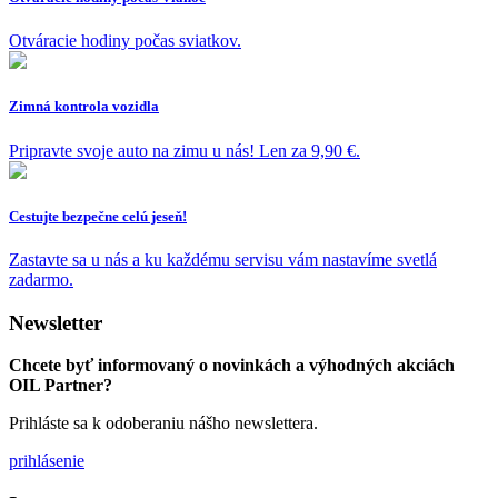
Otváracie hodiny počas sviatkov.
Zimná kontrola vozidla
Pripravte svoje auto na zimu u nás! Len za 9,90 €.
Cestujte bezpečne celú jeseň!
Zastavte sa u nás a ku každému servisu vám nastavíme svetlá
zadarmo.
Newsletter
Chcete byť informovaný o novinkách a výhodných akciách
OIL Partner?
Prihláste sa k odoberaniu nášho newslettera.
prihlásenie