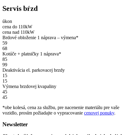
Servis bŕzd
úkon
cena
do 110kW
cena
nad 110kW
Brdové obloženie 1 náprava – výmena*
59
68
Kotúče + platničky 1 náprava*
85
99
Deaktivácia el. parkovacej brzdy
15
15
Výmena brzdovej kvapaliny
45
45
*obe kolesá, cena za službu, pre nacenenie materiálu pre vaše
vozidlo, prosím požiadajte o vypracovanie
cenovej ponuky
.
Newsletter