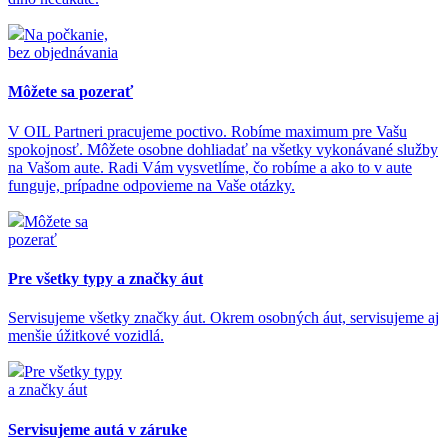
Na počkanie,
bez objednávania
Môžete sa pozerať
V OIL Partneri pracujeme poctivo. Robíme maximum pre Vašu
spokojnosť. Môžete osobne dohliadať na všetky vykonávané služby
na Vašom aute. Radi Vám vysvetlíme, čo robíme a ako to v aute
funguje, prípadne odpovieme na Vaše otázky.
Môžete sa
pozerať
Pre všetky typy a značky áut
Servisujeme všetky značky áut. Okrem osobných áut, servisujeme aj
menšie úžitkové vozidlá.
Pre všetky typy
a značky áut
Servisujeme autá v záruke