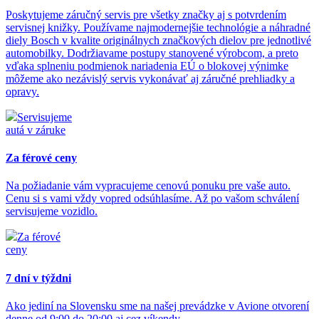
Poskytujeme záručný servis pre všetky značky aj s potvrdením
servisnej knižky. Používame najmodernejšie technológie a náhradné
diely Bosch v kvalite originálnych značkových dielov pre jednotlivé
automobilky. Dodržiavame postupy stanovené výrobcom, a preto
vďaka splneniu podmienok nariadenia EÚ o blokovej výnimke
môžeme ako nezávislý servis vykonávať aj záručné prehliadky a
opravy.
Servisujeme
autá v záruke
Za férové ceny
Na požiadanie vám vypracujeme cenovú ponuku pre vaše auto.
Cenu si s vami vždy vopred odsúhlasíme. Až po vašom schválení
servisujeme vozidlo.
Za férové
ceny
7 dní v týždni
Ako jediní na Slovensku sme na našej prevádzke v Avione otvorení
denne od 9:00 do 20:00 aj cez víkendy.