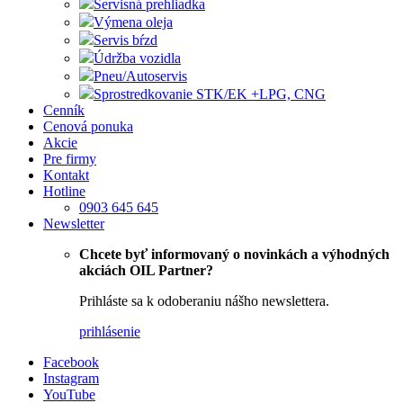
Servisná prehliadka
Výmena oleja
Servis bŕzd
Údržba vozidla
Pneu/Autoservis
Sprostredkovanie STK/EK +LPG, CNG
Cenník
Cenová ponuka
Akcie
Pre firmy
Kontakt
Hotline
0903 645 645
Newsletter
Chcete byť informovaný o novinkách a výhodných
akciách OIL Partner?
Prihláste sa k odoberaniu nášho newslettera.
prihlásenie
Facebook
Instagram
YouTube