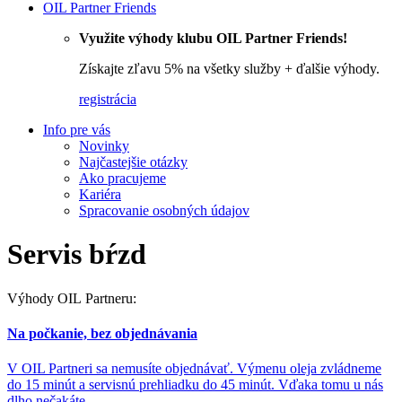
OIL Partner Friends
Využite výhody klubu OIL Partner Friends!
Získajte zľavu 5% na všetky služby + ďalšie výhody.
registrácia
Info pre vás
Novinky
Najčastejšie otázky
Ako pracujeme
Kariéra
Spracovanie osobných údajov
Servis bŕzd
Výhody OIL Partneru:
Na počkanie, bez objednávania
V OIL Partneri sa nemusíte objednávať. Výmenu oleja zvládneme
do 15 minút a servisnú prehliadku do 45 minút. Vďaka tomu u nás
dlho nečakáte.