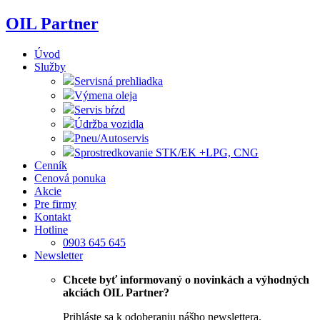
Skip
OIL Partner
to
content
Úvod
Služby
Servisná prehliadka
Výmena oleja
Servis bŕzd
Údržba vozidla
Pneu/Autoservis
Sprostredkovanie STK/EK +LPG, CNG
Cenník
Cenová ponuka
Akcie
Pre firmy
Kontakt
Hotline
0903 645 645
Newsletter
Chcete byť informovaný o novinkách a výhodných
akciách OIL Partner?
Prihláste sa k odoberaniu nášho newslettera.