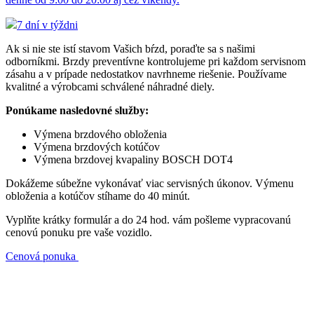
7 dní v týždni
Ak si nie ste istí stavom Vašich bŕzd, poraďte sa s našimi
odborníkmi. Brzdy preventívne kontrolujeme pri každom servisnom
zásahu a v prípade nedostatkov navrhneme riešenie. Používame
kvalitné a výrobcami schválené náhradné diely.
Ponúkame nasledovné služby:
Výmena brzdového obloženia
Výmena brzdových kotúčov
Výmena brzdovej kvapaliny BOSCH DOT4
Dokážeme súbežne vykonávať viac servisných úkonov. Výmenu
obloženia a kotúčov stíhame do 40 minút.
Vyplňte krátky formulár a do 24 hod. vám pošleme vypracovanú
cenovú ponuku pre vaše vozidlo.
Cenová ponuka