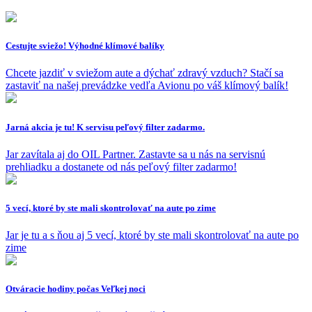
Cestujte sviežo! Výhodné klímové balíky
Chcete jazdiť v sviežom aute a dýchať zdravý vzduch? Stačí sa
zastaviť na našej prevádzke vedľa Avionu po váš klímový balík!
Jarná akcia je tu! K servisu peľový filter zadarmo.
Jar zavítala aj do OIL Partner. Zastavte sa u nás na servisnú
prehliadku a dostanete od nás peľový filter zadarmo!
5 vecí, ktoré by ste mali skontrolovať na aute po zime
Jar je tu a s ňou aj 5 vecí, ktoré by ste mali skontrolovať na aute po
zime
Otváracie hodiny počas Veľkej noci