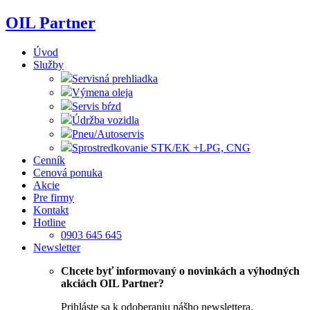
Skip
OIL Partner
to
content
Úvod
Služby
Servisná prehliadka
Výmena oleja
Servis bŕzd
Údržba vozidla
Pneu/Autoservis
Sprostredkovanie STK/EK +LPG, CNG
Cenník
Cenová ponuka
Akcie
Pre firmy
Kontakt
Hotline
0903 645 645
Newsletter
Chcete byť informovaný o novinkách a výhodných
akciách OIL Partner?
Prihláste sa k odoberaniu nášho newslettera.