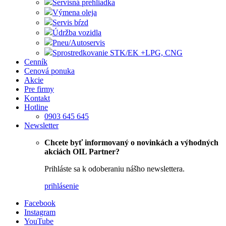
Servisná prehliadka
Výmena oleja
Servis bŕzd
Údržba vozidla
Pneu/Autoservis
Sprostredkovanie STK/EK +LPG, CNG
Cenník
Cenová ponuka
Akcie
Pre firmy
Kontakt
Hotline
0903 645 645
Newsletter
Chcete byť informovaný o novinkách a výhodných
akciách OIL Partner?
Prihláste sa k odoberaniu nášho newslettera.
prihlásenie
Facebook
Instagram
YouTube