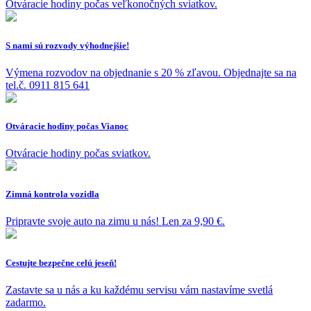
Otváracie hodiny počas veľkonočných sviatkov.
S nami sú rozvody výhodnejšie!
Výmena rozvodov na objednanie s 20 % zľavou. Objednajte sa na
tel.č. 0911 815 641
Otváracie hodiny počas Vianoc
Otváracie hodiny počas sviatkov.
Zimná kontrola vozidla
Pripravte svoje auto na zimu u nás! Len za 9,90 €.
Cestujte bezpečne celú jeseň!
Zastavte sa u nás a ku každému servisu vám nastavíme svetlá
zadarmo.