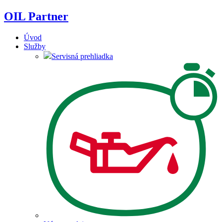
Skip
OIL Partner
to
content
Úvod
Služby
Servisná prehliadka