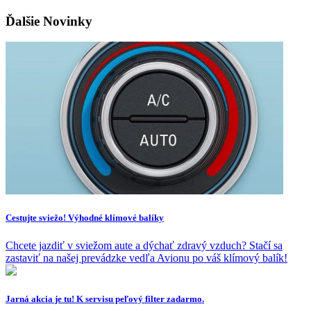
Ďalšie Novinky
Cestujte sviežo! Výhodné klímové balíky
Chcete jazdiť v sviežom aute a dýchať zdravý vzduch? Stačí sa
zastaviť na našej prevádzke vedľa Avionu po váš klímový balík!
Jarná akcia je tu! K servisu peľový filter zadarmo.