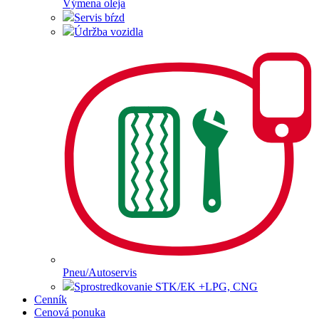
Výmena oleja
Servis bŕzd
Údržba vozidla
Pneu/Autoservis
Sprostredkovanie STK/EK +LPG, CNG
Cenník
Cenová ponuka