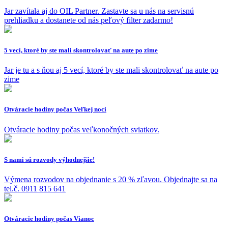
Jar zavítala aj do OIL Partner. Zastavte sa u nás na servisnú
prehliadku a dostanete od nás peľový filter zadarmo!
5 vecí, ktoré by ste mali skontrolovať na aute po zime
Jar je tu a s ňou aj 5 vecí, ktoré by ste mali skontrolovať na aute po
zime
Otváracie hodiny počas Veľkej noci
Otváracie hodiny počas veľkonočných sviatkov.
S nami sú rozvody výhodnejšie!
Výmena rozvodov na objednanie s 20 % zľavou. Objednajte sa na
tel.č. 0911 815 641
Otváracie hodiny počas Vianoc