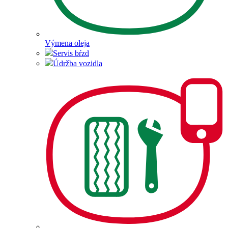
Výmena oleja
Servis bŕzd
Údržba vozidla