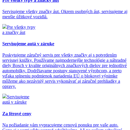
Pre všetky typy a značky áut
Servisujeme všetky značky áut. Okrem osobných áut, servisujeme aj
menšie úžitkové vozidlá.
Pre všetky typy
a značky áut
Servisujeme autá v záruke
Poskytujeme záručný servis pre všetky značky aj s potvrdením
servisnej knižky. Používame najmodernejšie technológie a náhradné
diely Bosch v kvalite originálnych značkových dielov pre jednotlivé
automobilky. Dodržiavame postupy stanovené výrobcom, a preto
vďaka splneniu podmienok nariadenia EÚ o blokovej výnimke
môžeme ako nezávislý servis vykonávať aj záručné prehliadky a
opravy.
Servisujeme
autá v záruke
Za férové ceny
Na požiadanie vám vypracujeme cenovú ponuku pre vaše auto.