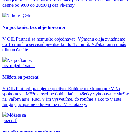
denne od 9:00 do 20:00 aj cez víkendy.
7 dní v týždni
Na počkanie, bez objednávania
V OIL Partneri sa nemusíte objednávať. Výmenu oleja zvládneme
do 15 minút a servisnú prehliadku do 45 minút. Vďaka tomu u nás
dlho nečakáte.
Na počkanie,
bez objednávania
Môžete sa pozerať
V OIL Partneri pracujeme poctivo. Robíme maximum pre Vašu
spokojnosť. Môžete osobne dohliadať na všetky vykonávané služby
na Vašom aute. Radi Vám vysvetlíme, čo robíme a ako to v aute
funguje, prípadne odpovieme na Vaše otázky.
Môžete sa
pozerať