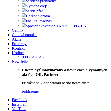
Servisná prehliadka
Výmena oleja
Servis bŕzd
Údržba vozidla
Pneu/Autoservis
Sprostredkovanie STK/EK +LPG, CNG
Cenník
Cenová ponuka
Akcie
Pre firmy
Kontakt
Hotline
0903 645 645
Newsletter
Chcete byť informovaný o novinkách a výhodných
akciách OIL Partner?
Prihláste sa k odoberaniu nášho newslettera.
prihlásenie
Facebook
Instagram
YouTube