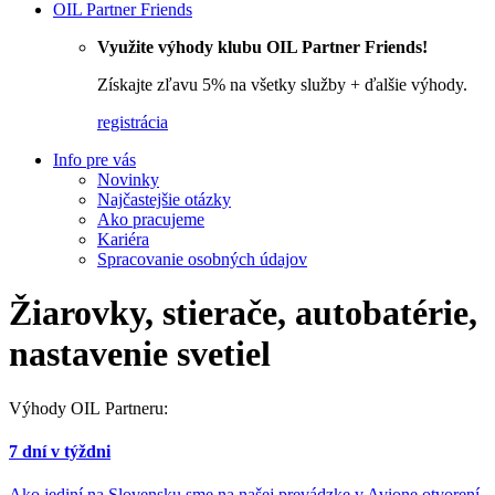
OIL Partner Friends
Využite výhody klubu OIL Partner Friends!
Získajte zľavu 5% na všetky služby + ďalšie výhody.
registrácia
Info pre vás
Novinky
Najčastejšie otázky
Ako pracujeme
Kariéra
Spracovanie osobných údajov
Žiarovky, stierače, autobatérie,
nastavenie svetiel
Výhody OIL Partneru:
7 dní v týždni
Ako jediní na Slovensku sme na našej prevádzke v Avione otvorení