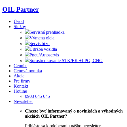
Skip
OIL Partner
to
content
Úvod
Služby
Servisná prehliadka
Výmena oleja
Servis bŕzd
Údržba vozidla
Pneu/Autoservis
Sprostredkovanie STK/EK +LPG, CNG
Cenník
Cenová ponuka
Akcie
Pre firmy
Kontakt
Hotline
0903 645 645
Newsletter
Chcete byť informovaný o novinkách a výhodných
akciách OIL Partner?
Prihláste sa k odoberaniu nášho newslettera.