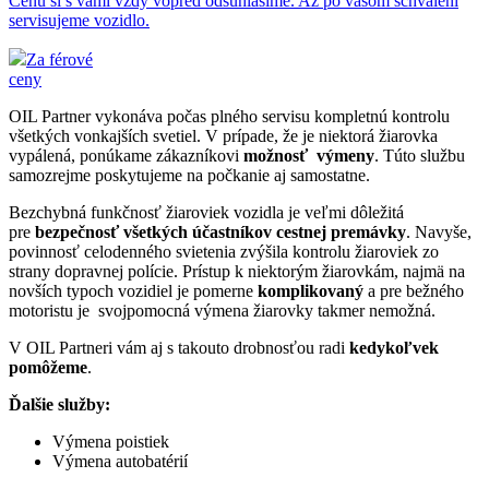
Cenu si s vami vždy vopred odsúhlasíme. Až po vašom schválení
servisujeme vozidlo.
Za férové
ceny
OIL Partner vykonáva počas plného servisu kompletnú kontrolu
všetkých vonkajších svetiel. V prípade, že je niektorá žiarovka
vypálená, ponúkame zákazníkovi
možnosť výmeny
. Túto službu
samozrejme poskytujeme na počkanie aj samostatne.
Bezchybná funkčnosť žiaroviek vozidla je veľmi dôležitá
pre
bezpečnosť všetkých účastníkov cestnej premávky
. Navyše,
povinnosť celodenného svietenia zvýšila kontrolu žiaroviek zo
strany dopravnej polície. Prístup k niektorým žiarovkám, najmä na
novších typoch vozidiel je pomerne
komplikovaný
a pre bežného
motoristu je svojpomocná výmena žiarovky takmer nemožná.
V OIL Partneri vám aj s takouto drobnosťou radi
kedykoľvek
pomôžeme
.
Ďalšie služby:
Výmena poistiek
Výmena autobatérií