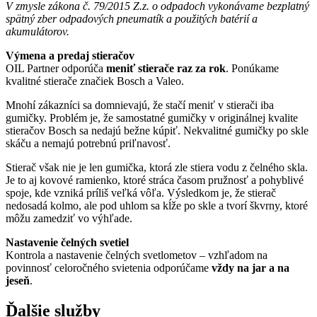
V zmysle zákona č. 79/2015 Z.z. o odpadoch vykonávame bezplatný
spätný zber odpadových pneumatík a použitých batérií a
akumulátorov.
Výmena a predaj stieračov
OIL Partner odporúča
meniť stierače raz za rok
. Ponúkame
kvalitné stierače značiek Bosch a Valeo.
Mnohí zákazníci sa domnievajú, že stačí meniť v stierači iba
gumičky. Problém je, že samostatné gumičky v originálnej kvalite
stieračov Bosch sa nedajú bežne kúpiť. Nekvalitné gumičky po skle
skáču a nemajú potrebnú priľnavosť.
Stierač však nie je len gumička, ktorá zle stiera vodu z čelného skla.
Je to aj kovové ramienko, ktoré stráca časom pružnosť a pohyblivé
spoje, kde vzniká príliš veľká vôľa. Výsledkom je, že stierač
nedosadá kolmo, ale pod uhlom sa kĺže po skle a tvorí škvrny, ktoré
môžu zamedziť vo výhľade.
Nastavenie čelných svetiel
Kontrola a nastavenie čelných svetlometov – vzhľadom na
povinnosť celoročného svietenia odporúčame
vždy na jar a na
jeseň
.
Ďalšie služby